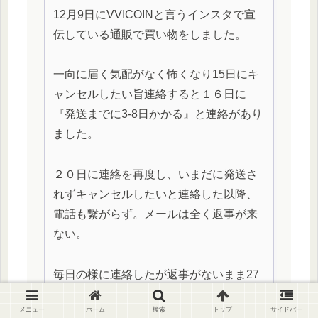
12月9日にVVICOINと言うインスタで宣
伝している通販で買い物をしました。
一向に届く気配がなく怖くなり15日にキ
ャンセルしたい旨連絡すると１６日に
『発送までに3-8日かかる』と連絡があり
ました。
２０日に連絡を再度し、いまだに発送さ
れずキャンセルしたいと連絡した以降、
電話も繋がらず。メールは全く返事が来
ない。
毎日の様に連絡したが返事がないまま27
日に『在庫がある分発送しましょう
メニュー
ホーム
検索
トップ
サイドバー
か？』急に連絡があり、『前からずっと