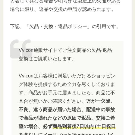
と著しく異なる場合や明らかな製造上の欠陥がある
場合に限り、返品や交換の申請が認められます。
下記、「欠品・交換・返品ポリシー」の引用です。
Vvicon通販サイトでご注文商品の欠品·返品·
交換はご説明いたします。
Vviconはお客様に満足いただけるショッピン
グ体験を提供するため全力を尽くしておりま
す。商品がお手元に届きましたら、商品に不
具合が無いかご確認ください。
万が一欠陥、
不良、違う商品が届いた場合、配送中の事故
で商品が壊れたなどの原因で返品、交換ご希
望の場合、必ず
商品到着後7日以内 (土日祝日
を含む）にメール（sale@vvicon.com）/メ