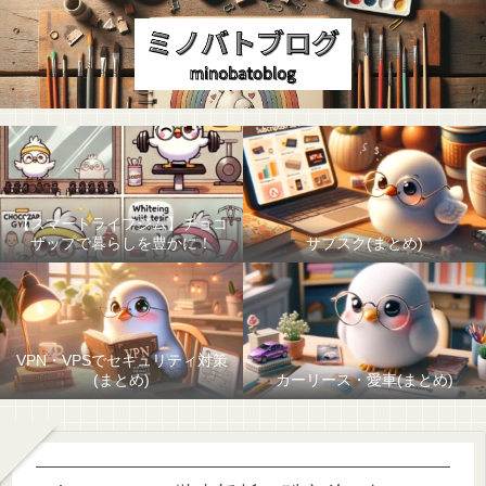
【スマートライフジム】チョコ
ザップで暮らしを豊かに！
サブスク(まとめ)
VPN・VPSでセキュリティ対策
(まとめ)
カーリース・愛車(まとめ)