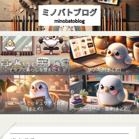
【スマートライフジム】チョコ
ザップで暮らしを豊かに！
サブスク(まとめ)
VPN・VPSでセキュリティ対策
(まとめ)
カーリース・愛車(まとめ)