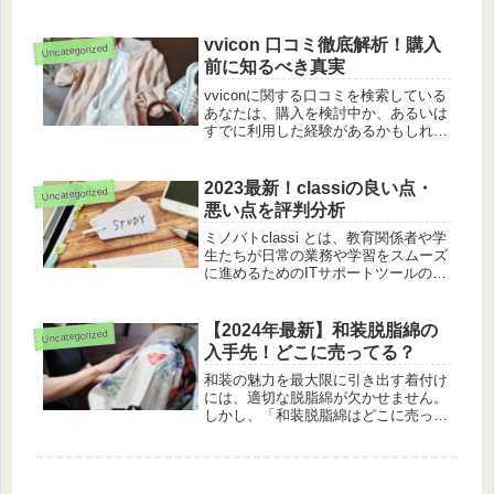
ZOZOTOWNでも手頃な価格で購入す
ることができ、オシャレなデザインの
ものが多いです。 ただ、「実際の口
vvicon 口コミ徹底解析！購入
Uncategorized
コミはどうなのか」「安いけど品質
前に知るべき真実
は...
vviconに関する口コミを検索している
あなたは、購入を検討中か、あるいは
すでに利用した経験があるかもしれま
せん。しかし、インターネット上の情
報は賛否両論あり、"怪しい"との声も
散見されます。そこで、この記事で
2023最新！classiの良い点・
Uncategorized
は、vviconのサービスの真...
悪い点を評判分析
ミノバトclassi とは、教育関係者や学
生たちが日常の業務や学習をスムーズ
に進めるためのITサポートツールのこ
とだよ！ 教育の現場は、近年、デジ
タル技術の進化と共に劇的な変化を遂
げています。その中心に位置するのが
【2024年最新】和装脱脂綿の
Uncategorized
教育支援ITツールの「cl...
入手先！どこに売ってる？
和装の魅力を最大限に引き出す着付け
には、適切な脱脂綿が欠かせません。
しかし、「和装脱脂綿はどこに売って
るのか」という疑問をお持ちの方も多
いでしょう。 本記事では、着付けに
必要な脱脂綿から着付けガーゼ、さら
には着物に使用する綿花まで、これら