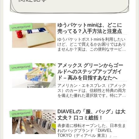
ゆうパケットminiは、どこに
Uncategorized
売ってる？入手方法と注意点
ゆうパケットポストminiを利用したい
けど、どこで買えるかお困りではあり
ませんか？実は、この便利なサービス
は郵便局でのみ購入可能で、ローソン
やダイソーなどのコンビニや100円シ
ョップでは取り扱いがありません。
アメックス グリーンからゴー
Uncategorized
この記事では、ゆうパケットポス...
ルドへのステップアップガイ
ド – 高みを目指すあなたへ
アメリカン・エキスプレス（アメック
ス）のカードは、信頼性と特典の両方
を備えた優れた選択肢です。特にアメ
ックスのゴールドカードは、ラグジュ
アリーな旅行やホテル・レストラン体
験を追求する人々にとって魅力的な存
DIAVELの「服、バッグ」は大
Uncategorized
在です。 この記事では、アメックス
丈夫？ 口コミ総括！
の...
表参道に移転オープンした、日本生ま
れのバッグブランド「DIAVEL
TOKYO（ディアベル 東京）」