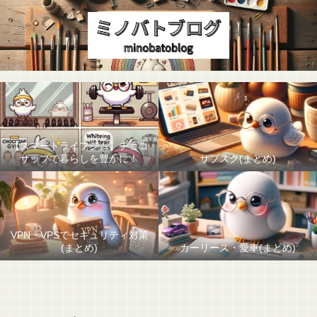
【スマートライフジム】チョコ
ザップで暮らしを豊かに！
サブスク(まとめ)
VPN・VPSでセキュリティ対策
(まとめ)
カーリース・愛車(まとめ)