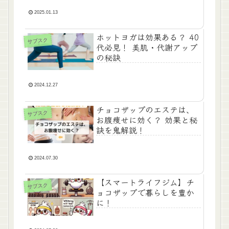
2025.01.13
ホットヨガは効果ある？ 40
サブスク
代必見！ 美肌・代謝アップ
の秘訣
2024.12.27
チョコザップのエステは、
サブスク
お腹痩せに効く？ 効果と秘
訣を鬼解説！
2024.07.30
【スマートライフジム】チ
サブスク
ョコザップで暮らしを豊か
に！