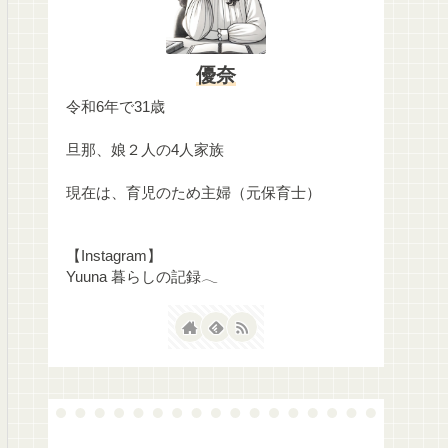
優奈
令和6年で31歳
旦那、娘２人の4人家族
現在は、育児のため主婦（元保育士）
【Instagram】
Yuuna 暮らしの記録𓂃