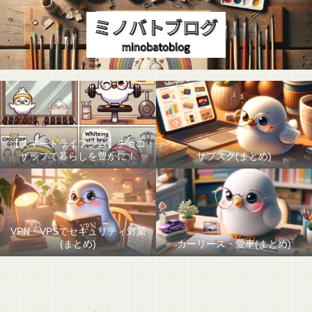
【スマートライフジム】チョコ
ザップで暮らしを豊かに！
サブスク(まとめ)
VPN・VPSでセキュリティ対策
(まとめ)
カーリース・愛車(まとめ)