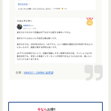
引用：
YAHOO！JAPAN 知恵袋
今なら
お得‼︎