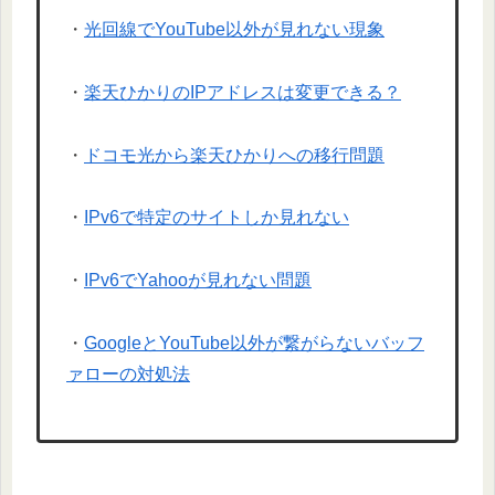
・
光回線でYouTube以外が見れない現象
・
楽天ひかりのIPアドレスは変更できる？
・
ドコモ光から楽天ひかりへの移行問題
・
IPv6で特定のサイトしか見れない
・
IPv6でYahooが見れない問題
・
GoogleとYouTube以外が繋がらないバッフ
ァローの対処法