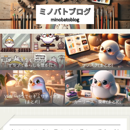
【スマートライフジム】チョコ
ザップで暮らしを豊かに！
サブスク(まとめ)
VPN・VPSでセキュリティ対策
(まとめ)
カーリース・愛車(まとめ)