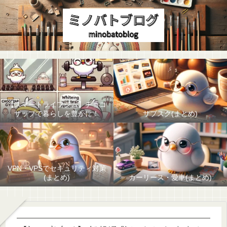
【スマートライフジム】チョコ
ザップで暮らしを豊かに！
サブスク(まとめ)
VPN・VPSでセキュリティ対策
(まとめ)
カーリース・愛車(まとめ)