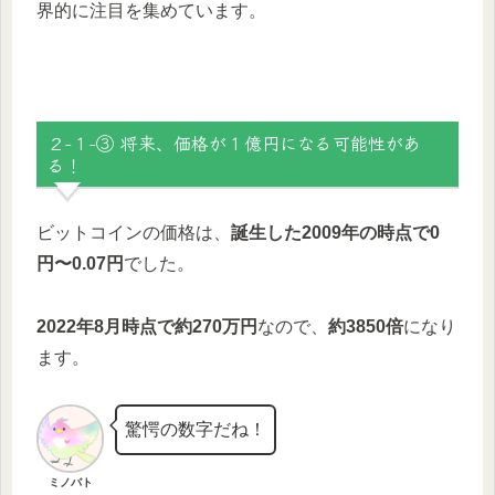
界的に注目を集めています。
２-１-③ 将来、価格が１億円になる可能性があ
る！
ビットコインの価格は、
誕生した2009年の時点で0
円〜0.07円
でした。
2022年8月時点で約270万円
なので、
約3850倍
になり
ます。
驚愕の数字だね！
ミノバト