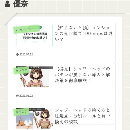
優奈
【知らないと損】マンショ
PN・VPS・光回線(WiFi)
V
ンの光回線で100mbpsは遅
い？
2025.07.22
【必見】シャワーヘッドの
サブスク
ボタンが戻らない原因と解
決策を徹底解説！
2025.02.02
シャワーヘッドの捨て方と
サブスク
注意点：分別ルールと買い
換えの秘訣