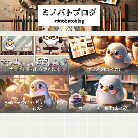
【スマートライフジム】チョコ
ザップで暮らしを豊かに！
サブスク(まとめ)
VPN・VPSでセキュリティ対策
(まとめ)
カーリース・愛車(まとめ)