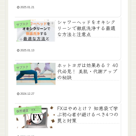
2025.01.21
シャワーヘッドをオキシク
サブスク
リーンで徹底洗浄する最適
な方法と注意点
2025.01.13
ホットヨガは効果ある？ 40
サブスク
代必見！ 美肌・代謝アップ
の秘訣
2024.12.27
FXはやめとけ？ 知恵袋で学
仮
想通貨・FX・NFT
ぶ初心者が避けるべき4つの
罠と対策